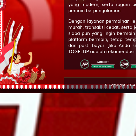
yang modern, serta ragam p
pemain berpengalaman.
Dengan layanan permainan leng
murah, transaksi cepat, serta
siapa pun yang ingin berma
platform bermain, tetapi tem
dan pasti bayar. Jika Anda s
TOGELUP adalah rekomendasi t
© Copyright 2014