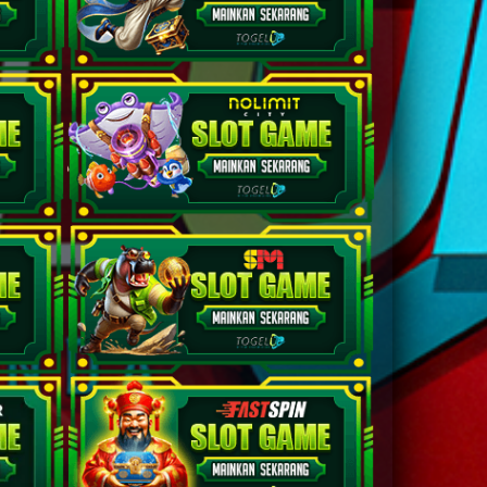
2D
39 (44-55-77-
05)
2D
41 (49-56-76-
06)
akta
2D
42 (45-97-72-
47)
2D
43 (40-71-41-
21)
2D
44 (39-81-86-
31)
2D
45 (42-51-75-
01)
ang Wenang
2D
46 (48-64-73-
14)
Untari
2D
38 (37-67-84-
17)