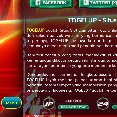
43
TOGELUP - Situs
44
TOGELUP
adalah Situs Slot Dan Situs Toto Onl
dari sekian banyak website yang bermunculan,
45
terpercaya, TOGELUP menawarkan berbagai la
semuanya dapat menikmati pengalaman bermain 
46
Reputasi togelup yang terus meningkat buka
47
kemenangan dibayar secara realistis dan tanp
serta ragam permainan yang siap memenuhi k
48
Dengan layanan permainan lengkap, pasaran tog
49
TOGELUP layak menjadi pilihan utama bagi 
bermain, tetapi tempat yang memberikan pengala
50
terpercaya di Indonesia, TOGELUP adalah rekom
51
Menu
52
53