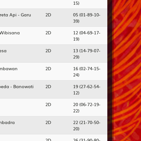
15)
eta Api - Garu
2D
05 (01-89-10-
39)
 Wibisana
2D
12 (04-69-17-
19)
kesa
2D
13 (14-79-07-
29)
Jembawan
2D
16 (02-74-15-
24)
epeda - Banowati
2D
19 (27-62-54-
12)
2D
20 (06-72-19-
22)
embadra
2D
22 (21-70-50-
20)
2D
26 (31-90-80-