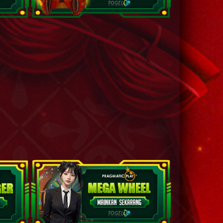
asamuka
2D
48 (46-00-79-
50)
atot Kaca
2D
57 (74-08-47-
58)
2D
58 (67-07-94-
57)
 Api - Abilawa
2D
67 (58-38-23-
88)
2D
71 (72-43-45-
93)
2D
80 (73-49-48-
99)
2D
81 (76-44-49-
94)
2D
83 (59-36-26-
86)