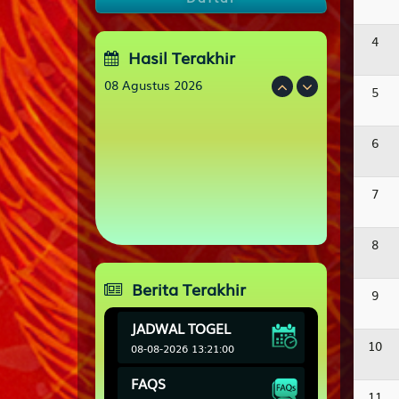
4
Hasil Terakhir
08 Agustus 2026
5
OREGON06
6
0
7
9
6
BANGKOK 0930
4
4
3
7
CALIFORNIA
0
7
4
4
7
FLORIDAEVE
7
7
6
6
8
Berita Terakhir
9
JADWAL TOGEL
10
08-08-2026 13:21:00
FAQS
11