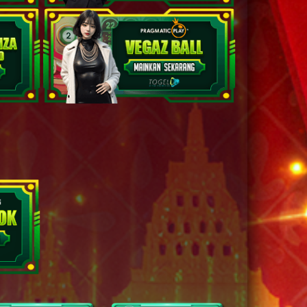
2D
84 (86-23-39-
73)
akenaka
2D
85 (75-25-42-
52)
dipati
2D
86 (84-33-37-
83)
2D
87 (88-09-33-
59)
2D
91 (99-06-66-
56)
arung - Siti Sundari
2D
92 (95-47-62-
97)
2D
95 (92-01-65-
51)
2D
96 (98-14-63-
64)