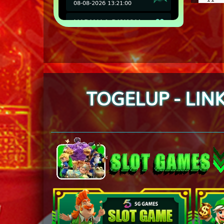
08-08-2026 13:21:00
HADIAH & DISKON
12
08-08-2026 13:21:00
JADWAL BANK
13
08-08-2026 13:21:00
14
TOGELUP - LIN
15
16
17
18