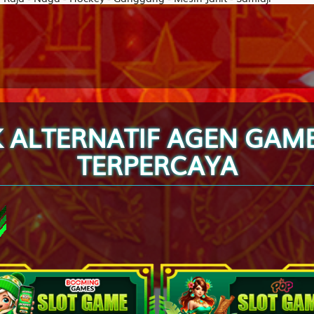
Wanita Cantik - Kura-Kura - Bola Sodok - Sabun Bubuk - Otak - 
Ahli Nujum - Ular - Yudo - Kamar Mandi - Tali - Abiyasa
Orang Buta - Rusa - Silat - Jamu - Paru-Paru - Destarata
K ALTERNATIF AGEN GAM
TERPERCAYA
Pendeta Wanita - Musang - Balap Sepeda - Manggis - Rumah O
Orang Bongkok - Ikan Gabus - Balap Mobil - Anggur - B.H,BH,Bra 
Penolong - Gelatik - Golf - Tang - Peci - Widura
Putri Raja - Cendrawasih - Balap Sepeda Motor - Engsel - Drum - 