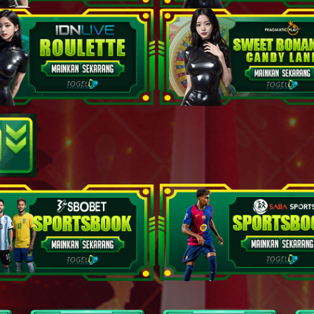
Budha - Kalkun - Salto - Mulut - Kacang Tanah - Bagaspati
Wanita Sihir - Jangkrik - Latihan Hansip - Teratai - Pintu - Sarp
Dewa Maut - Ikan Sampan - Gerak Badan - Salak - Rokok - Yama
Orang Gila - Betet - Kerja Bakti - Botol - Toilet - Buriswara
Siluman Air - Serigala - Ambulans - Bambu - Toples - Witaksini
Putri Kipas Besi - Ikan Tenggiri - Garis Finish - Apokat,Alpukat - S
Petani - Perkutut - Jalan Raya - Kunci - Pisau Cukur - Irawan
Prajurit - Ikan Nus - Laut - Mangga - Minyak Angin - Citrayuda