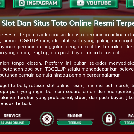
Raksasa - Tokek - Kali Brantas - Sirsak - Lemari Es - Prahasta
 Slot Dan Situs Toto Online Resmi Terp
Hidung Belang - Burung Jalak - Bayi - Kodak - Meja - Arjuna
ine Resmi Terpercaya Indonesia. Industri permainan online di
 nama TOGELUP menjadi salah satu yang paling menonjol. Se
Udang ketam
yanan permainan unggulan dengan kualitas terbaik di kela
yang aman, lengkap, dan pasti bayar tanpa terkecuali.
Langit
nlah tanpa alasan. Platform ini bukan sekadar menyediak
Tanah
a potongan apa pun. TOGELUP selalu mengedepankan pelayan
ebutuhan pemain pemula hingga pemain berpengalaman.
Gula
el terbaik, ratusan slot online resmi, minimal bet murah, t
Obat
siapa pun yang ingin bermain secara aman dan menguntun
man taruhan yang profesional, stabil, dan pasti bayar. Jika
Ahli Nujum
endasi terbaik.
Air Gripe
Air Panas
Alat Tulis Cina