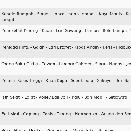
Kepala Rampok - Singa - Loncat Indah,Lompat - Kayu Manis - Ker
Langit
Penasehat Perang - Kuda - Lari Gawang - Lemon - Bola Lampu -
Penjaga Pintu - Gajah - Lari Estafet - Kipas Angin - Keris - Prabu
Orang Sakit Gudig - Tawon - Lempar Cakram - Surat - Nanas - 
Pelacur Kelas Tinggi - Kupu-Kupu - Sepak bola - Srikaya - Ban S
Istri Sejati - Lalat - Volley Ball,Voli - Palu - Ban Mobil - Setiawati
Peti Mati - Capung - Tenis - Terong - Harmonika - Arjuna dan S
Raja - Naga - Hockey - Ganggang - Mesin Jahit - Samiaji