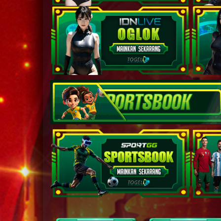
35
36
37
38
39
40
41
42