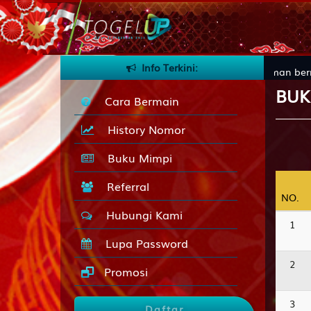
Info Terkini:
batas! Temukan pengalaman bermain yang lebih cepat, nyaman, 
BUK
Cara Bermain
History Nomor
Buku Mimpi
Referral
NO.
NO.
Hubungi Kami
1
Lupa Password
2
Promosi
3
Daftar