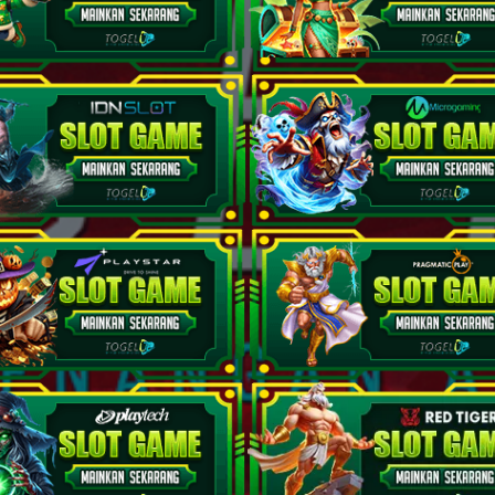
Kekasih - Kalajengking - Balap Kuda - Topi - Bemo - Narasuma
Pahlawan - Kepiting - Lompat Kuda - Lilin - Sabuk - Warsaya
Jejaka Tua - Buaya - Gerak Jalan - Catur - Dokter - Lesmana Wid
Janda Muda - Ikan Suro - Anggar - Mawar - Grendel - Sumbadra
Berandal - Badak - Ski Air - Seruling - Sisir - Citraksa
Pengembara - Banteng - Terbang Layang - Kendi - Tas - Rama
Nenek Moyang - Orang Utan - Terjun Bebas - Sikat - Toko - Hy
Putri Raja - Cendrawasih - Balap Sepeda Motor - Engsel - Drum - 