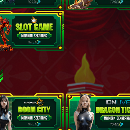
Si Ceroboh - Landak - Main Catur - Garuk - Gedung Bioskop - D
Anak Sakti - Ulat Sutera - Layang-Layang - Sepatu - Ranjang - G
Penari - Cumi-Cumi - Main Kelereng - Rumah - Sekolahan - Selir
Penjual Daging - Burung Onta - Engrang,Egrang - Sendok - Korek
Pemburu - Macan Tutul - Lempar Karet - Sumur - Baju - Pandu
Kepala Desa - Bajing - Apollo,Apolo - Potlot - Ceret - Semar
Penipu - Kancil - Damdaman - Hidung - Cangkir - Aswatama
Ibu Suri - Ikan Layur - Dadu - Kumis - Pipa - Dewi Kunti