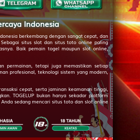
2D
97 (00-42-11-
92)
ercaya Indonesia
2D
99 (91-30-60-
80)
 Indonesia berkembang dengan sangat cepat, dan
bagai situs slot dan situs toto online paling
3D
000
snya. Baik pemain togel maupun slot online,
3D
001
an permainan, tetapi juga memastikan setiap
3D
002
an profesional, teknologi sistem yang modern,
3D
004
ransaksi cepat, serta jaminan keamanan tinggi,
3D
005
gkan. TOGELUP bukan hanya sekadar platform
 Anda sedang mencari situs toto dan slot online
3D
490
3D
099
3D
412
3D
508