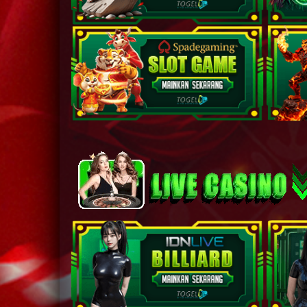
27
28
29
30
31
32
33
34